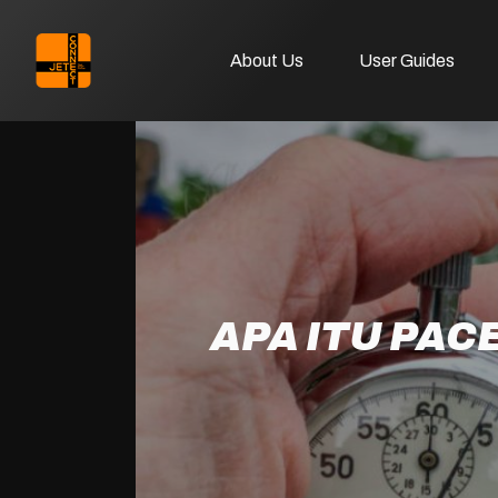
About Us
User Guides
APA ITU PAC