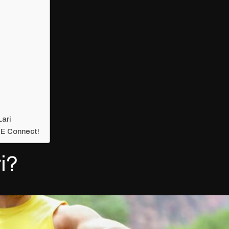
ari
E Connect!
i?