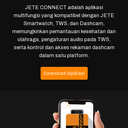
JETE CONNECT adalah aplikasi
multifungsi yang kompatibel dengan JETE
Smartwatch, TWS, dan Dashcam,
memungkinkan pemantauan kesehatan dan
olahraga, pengaturan audio pada TWS,
serta kontrol dan akses rekaman dashcam
dalam satu platform.
Download Aplikasi