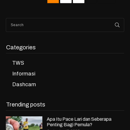
Categories
TWS
Informasi
Dashcam
Trending posts
Apa Itu Pace Lari dan Seberapa
Penting Bagi Pemula?