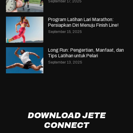
September 17, 2025
Program Latihan Lari Marathon:
Persiapkan Diri Menuju Finish Line!
September 15, 2025
Long Run: Pengertian, Manfaat, dan
Tips Latihan untuk Pelari
September 13, 2025
DOWNLOAD JETE
CONNECT