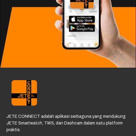
JETE CONNECT adalah aplikasi serbaguna yang mendukung
JETE Smartwatch, TWS, dan Dashcam dalam satu platform
praktis.