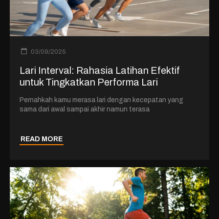
03/09/2025
Lari Interval: Rahasia Latihan Efektif
untuk Tingkatkan Performa Lari
Pernahkah kamu merasa lari dengan kecepatan yang
sama dari awal sampai akhir namun terasa
READ MORE