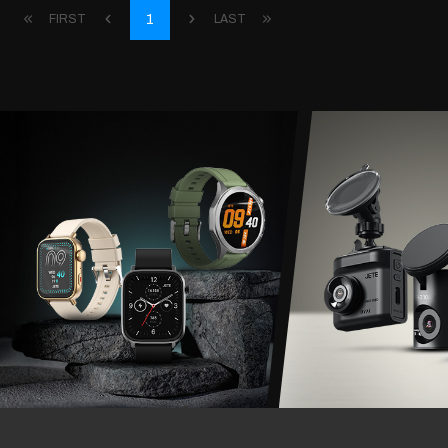
1
FIRST
LAST