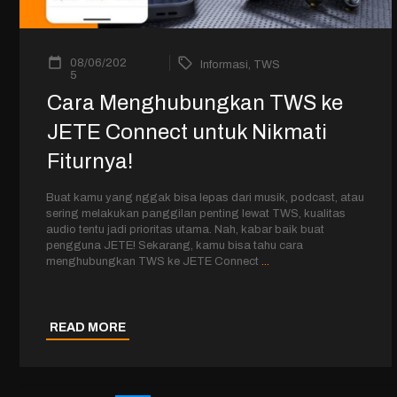
08/06/202
Informasi
,
TWS
5
Cara Menghubungkan TWS ke
JETE Connect untuk Nikmati
Fiturnya!
Buat kamu yang nggak bisa lepas dari musik, podcast, atau
sering melakukan panggilan penting lewat TWS, kualitas
audio tentu jadi prioritas utama. Nah, kabar baik buat
pengguna JETE! Sekarang, kamu bisa tahu cara
menghubungkan TWS ke JETE Connect
...
READ MORE